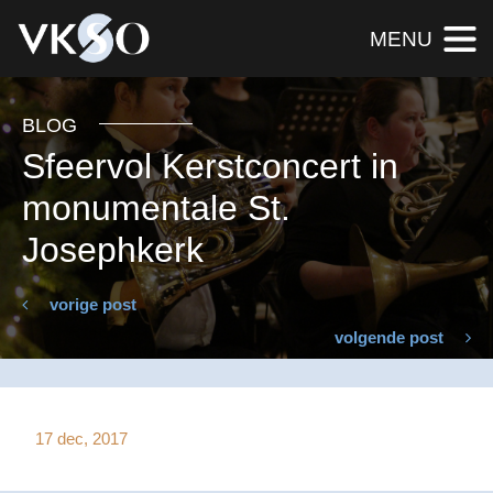
MENU
BLOG
Sfeervol Kerstconcert in
monumentale St.
Josephkerk
vorige post
volgende post
17 dec, 2017