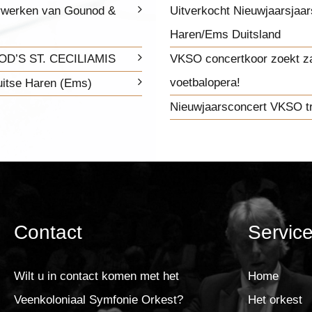
erwerken van Gounod &
Uitverkocht Nieuwjaarsjaar
Haren/Ems Duitsland
D’S ST. CECILIAMIS
VKSO concertkoor zoekt z
voetbalopera!
uitse Haren (Ems)
Nieuwjaarsconcert VKSO tr
Contact
Servic
Wilt u in contact komen met het
Home
Veenkoloniaal Symfonie Orkest?
Het orkest