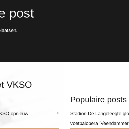
e post
laatsen.
et VKSO
Populaire posts
 VKSO opnieuw
Stadion De Langeleegte glor
voetbalopera ‘Veendammer