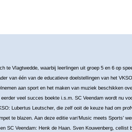
ch te Vlagtwedde, waarbij leerlingen uit groep 5 en 6 op s
kader van één van de educatieve doelstellingen van het VKS
eelnemen aan sport en het maken van muziek beschikken ove
t eerder veel succes boekte i.s.m. SC Veendam wordt nu vo
VKSO: Lubertus Leutscher, die zelf ooit de keuze had om prof
ompet te blazen. Aan deze editie van‘Music meets Sports’ w
 en SC Veendam: Henk de Haan. Sven Kouwenberg, cellist 