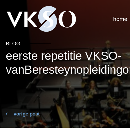
home
BLOG
eerste repetitie VKSO-
vanBeresteynopleidingo
vorige post