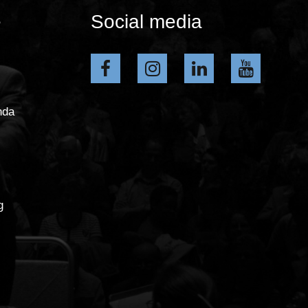
e
Social media
nda
g