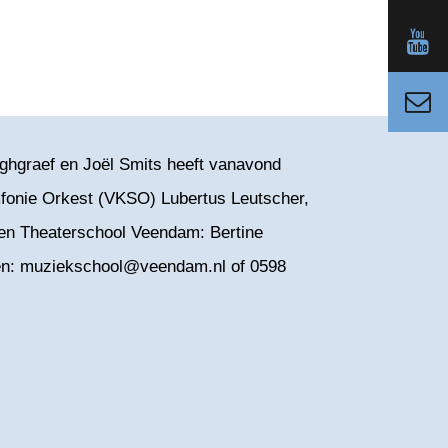
rghgraef en Joël Smits heeft vanavond
mfonie Orkest (VKSO) Lubertus Leutscher,
 en Theaterschool Veendam: Bertine
ngen: muziekschool@veendam.nl of 0598