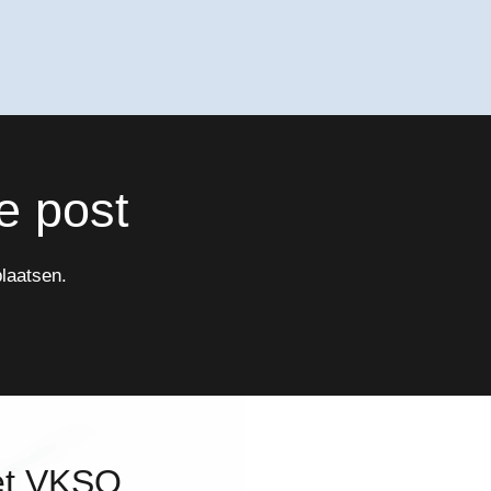
e post
laatsen.
et VKSO