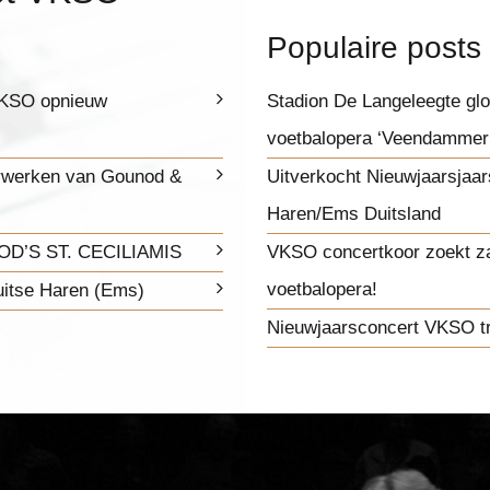
Populaire posts
 VKSO opnieuw
Stadion De Langeleegte glor
voetbalopera ‘Veendammer
erwerken van Gounod &
Uitverkocht Nieuwjaarsjaar
Haren/Ems Duitsland
D’S ST. CECILIAMIS
VKSO concertkoor zoekt z
voetbalopera!
uitse Haren (Ems)
Nieuwjaarsconcert VKSO tr