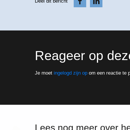
Deel dit bericht
Reageer op dez
Je moet
ingelogd zijn op
om een reactie te p
Lees nog meer over h