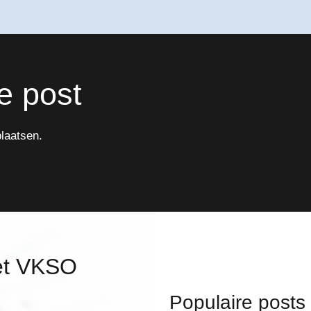
e post
laatsen.
et VKSO
Populaire posts