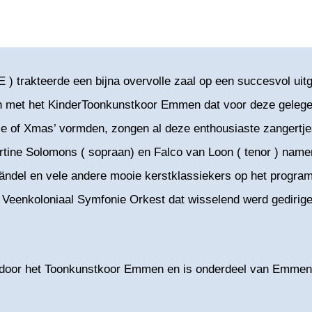
 trakteerde een bijna overvolle zaal op een succesvol uit
 met het KinderToonkunstkoor Emmen dat voor deze gelegenh
e of Xmas’ vormden, zongen al deze enthousiaste zangertje
Martine Solomons ( sopraan) en Falco van Loon ( tenor ) na
ndel en vele andere mooie kerstklassiekers op het progra
 Veenkoloniaal Symfonie Orkest dat wisselend werd gedirig
 door het Toonkunstkoor Emmen en is onderdeel van Emme