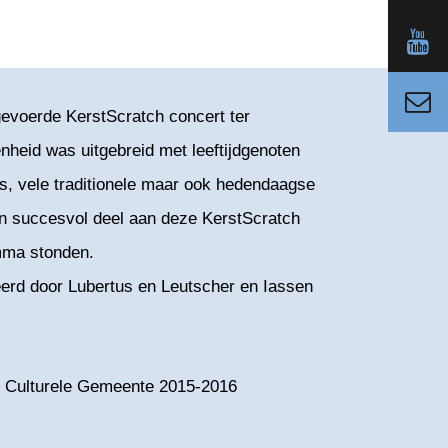
gevoerde KerstScratch concert ter
eid was uitgebreid met leeftijdgenoten
s, vele traditionele maar ook hedendaagse
men succesvol deel aan deze KerstScratch
mma stonden.
eerd door Lubertus en Leutscher en Iassen
n Culturele Gemeente 2015-2016