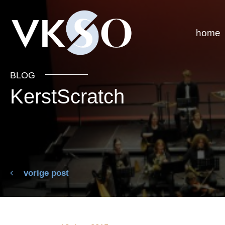
home
BLOG
KerstScratch
vorige post