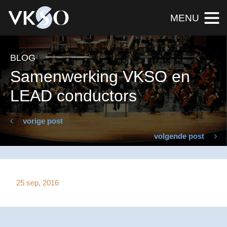
MENU
BLOG
Samenwerking VKSO en
LEAD conductors
vorige post
volgende post
25 sep, 2016