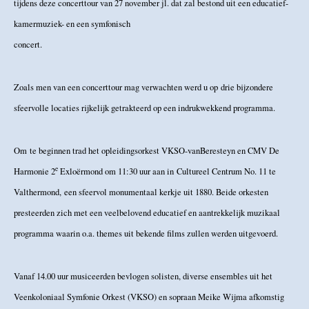
tijdens deze concerttour van 27 november jl. dat zal bestond uit een educatief-
kamermuziek- en een symfonisch
concer
Zoals men van een concerttour mag verwachten werd u op drie bijzondere
sfeervolle locaties rijkelijk getrakteerd op een indrukwekkend programma.
Om te beginnen trad het opleidingsorkest VKSO-vanBeresteyn en CMV De
e
Harmonie 2
Exloërmond om 11:30 uur aan in Cultureel Centrum No. 11 te
Valthermond, een sfeervol monumentaal kerkje uit 1880. Beide orkesten
presteerden zich met een veelbelovend educatief en aantrekkelijk muzikaal
programma waarin o.a. themes uit bekende films zullen werden uitgevoerd.
Vanaf 14.00 uur musiceerden bevlogen solisten, diverse ensembles uit het
Veenkoloniaal Symfonie Orkest (VKSO) en sopraan Meike Wijma afkomstig