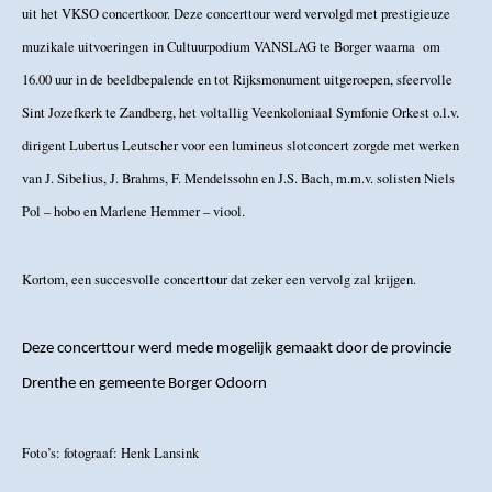
uit het VKSO concertkoor. Deze concerttour werd vervolgd met prestigieuze
muzikale uitvoeringen in Cultuurpodium VANSLAG te Borger waarna om
16.00 uur in de beeldbepalende en tot Rijksmonument uitgeroepen, sfeervolle
Sint Jozefkerk te Zandberg, het voltallig Veenkoloniaal Symfonie Orkest o.l.v.
dirigent Lubertus Leutscher voor een lumineus slotconcert zorgde met werken
van J. Sibelius, J. Brahms, F. Mendelssohn en J.S. Bach, m.m.v. solisten Niels
Pol – hobo en Marlene Hemmer – viool.
Kortom, een succesvolle concerttour dat zeker een vervolg zal krijgen.
Deze concerttour werd mede mogelijk gemaakt door de provincie
Drenthe en gemeente Borger Odoorn
Foto’s: fotograaf: Henk Lansink