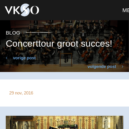
M
BLOG
Concerttour groot succes!
vorige post
volgende post
29 nov, 2016