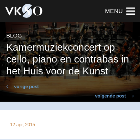
MENU
BLOG
Kamermuziekconcert op
cello, piano en contrabas in
het Huis voor de Kunst
vorige post
volgende post
12 apr, 2015