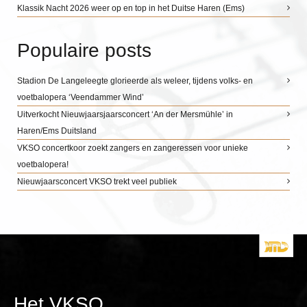
Klassik Nacht 2026 weer op en top in het Duitse Haren (Ems)
Populaire posts
Stadion De Langeleegte glorieerde als weleer, tijdens volks- en
voetbalopera ‘Veendammer Wind’
Uitverkocht Nieuwjaarsjaarsconcert ‘An der Mersmühle’ in
Haren/Ems Duitsland
VKSO concertkoor zoekt zangers en zangeressen voor unieke
voetbalopera!
Nieuwjaarsconcert VKSO trekt veel publiek
Het VKSO