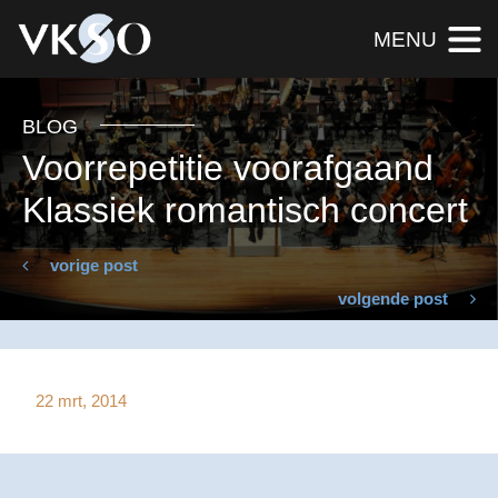
MENU
BLOG
Voorrepetitie voorafgaand
Klassiek romantisch concert
vorige post
volgende post
22 mrt, 2014