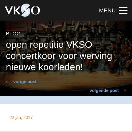
MENU
BLOG
open repetitie VKSO
concertkoor voor werving
nieuwe koorleden!
vorige post
volgende post
22 jan, 2017