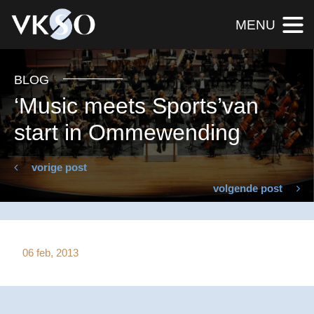
MENU
BLOG
‘Music meets Sports’van
start in Ommewending
vorige post
volgende post
06 feb, 2013