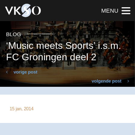
MENU
BLOG
‘Music meets Sports’ i.s.m.
FC Groningen deel 2
vorige post
volgende post
15 jan, 2014