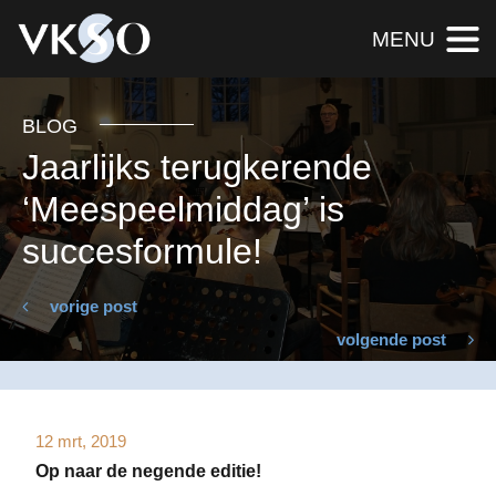
MENU
BLOG
Jaarlijks terugkerende
‘Meespeelmiddag’ is
succesformule!
vorige post
volgende post
12 mrt, 2019
Op naar de negende editie!