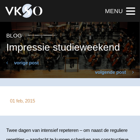
MENU
BLOG
Impressie studieweekend
vorige post
volgende post
01 feb, 2015
Twee dagen van intensief repeteren – om naast de reguliere
repetities – aandacht te kunnen schenken aan constructieve