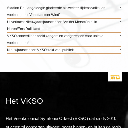
Stadion De Langeleegte glorieerde als weleer, tijdens volks- en
voetbalopera ‘Veendammer Wind’
Uitverkocht Nieuwjaarsjaarsconcert ‘An der Mersmühle’ in
Haren/Ems Duitsland
VKSO concertkoor zoekt zangers en zangeressen voor unieke
voetbalopera!
Nieuwjaarsconcert VKSO trekt veel publiek
Het VKSO
Het Veenkoloniaal Symfonie Orkest (VKSO) dat sinds 2010
succesvol concerten uitvoert, oogst binnen- en buiten de regio