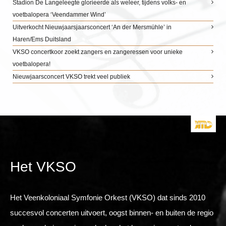
Stadion De Langeleegte glorieerde als weleer, tijdens volks- en
voetbalopera ‘Veendammer Wind’
Uitverkocht Nieuwjaarsjaarsconcert ‘An der Mersmühle’ in
Haren/Ems Duitsland
VKSO concertkoor zoekt zangers en zangeressen voor unieke
voetbalopera!
Nieuwjaarsconcert VKSO trekt veel publiek
Het VKSO
Het Veenkoloniaal Symfonie Orkest (VKSO) dat sinds 2010
succesvol concerten uitvoert, oogst binnen- en buiten de regio