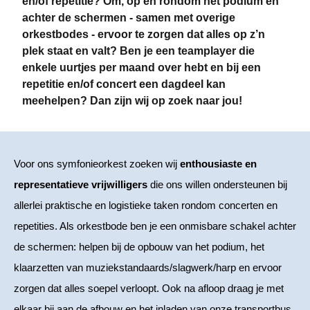
en/of repetitie? Om, op en rondom het podium en
achter de schermen - samen met overige
orkestbodes - ervoor te zorgen dat alles op z’n
plek staat en valt? Ben je een teamplayer die
enkele uurtjes per maand over hebt en bij een
repetitie en/of concert een dagdeel kan
meehelpen? Dan zijn wij op zoek naar jou!
Voor ons symfonieorkest zoeken wij
enthousiaste en
representatieve vrijwilligers
die ons willen ondersteunen bij
allerlei praktische en logistieke taken rondom concerten en
repetities. Als orkestbode ben je een onmisbare schakel achter
de schermen: helpen bij de opbouw van het podium, het
klaarzetten van muziekstandaards/slagwerk/harp en ervoor
zorgen dat alles soepel verloopt. Ook na afloop draag je met
elkaar bij aan de afbouw en het inladen van onze transportbus.