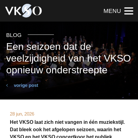
MENU
BLOG
Een seizoen dat de
veelzijdigheid van het VKSO
opnieuw onderstreepte
vorige post
28 jun, 2026
Het VKSO laat zich niet vangen in één muziekstijl.
Dat bleek ook het afgelopen seizoen, waarin het
VKSO en het VKSO concertkoor het publiek