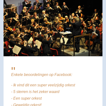
"
Enkele beoordelingen op Facebook:
- Ik vind dit een super veelzijdig orkest
- 5 sterren is het zeker waard
- Een super orkest
- Geweldig orkest!