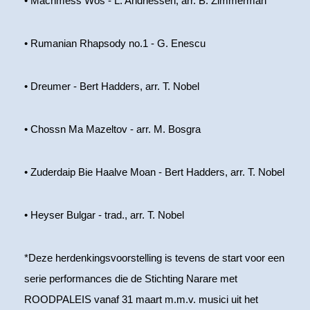
• Machmess Wos - L. Andriessen, arr. B. Zimmerman
• Rumanian Rhapsody no.1 - G. Enescu
• Dreumer - Bert Hadders, arr. T. Nobel
• Chossn Ma Mazeltov - arr. M. Bosgra
• Zuderdaip Bie Haalve Moan - Bert Hadders, arr. T. Nobel
• Heyser Bulgar - trad., arr. T. Nobel
*Deze herdenkingsvoorstelling is tevens de start voor een
serie performances die de Stichting Narare met
ROODPALEIS vanaf 31 maart m.m.v. musici uit het