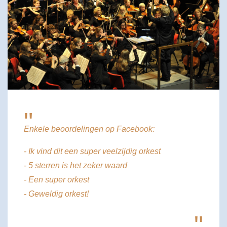
"
Enkele beoordelingen op Facebook:
- Ik vind dit een super veelzijdig orkest
- 5 sterren is het zeker waard
- Een super orkest
- Geweldig orkest!
"