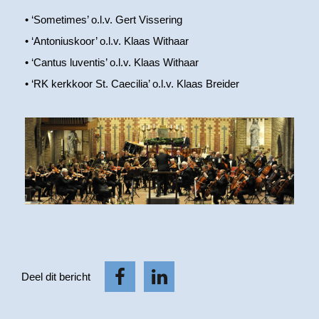
• ‘Sometimes’ o.l.v. Gert Vissering
• ‘Antoniuskoor’ o.l.v. Klaas Withaar
• ‘Cantus luventis’ o.l.v. Klaas Withaar
• ‘RK kerkkoor St. Caecilia’ o.l.v. Klaas Breider
Deel dit bericht