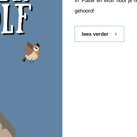
In ‘Paiter en Wolf’ hoor je 
gehoord!
lees verder