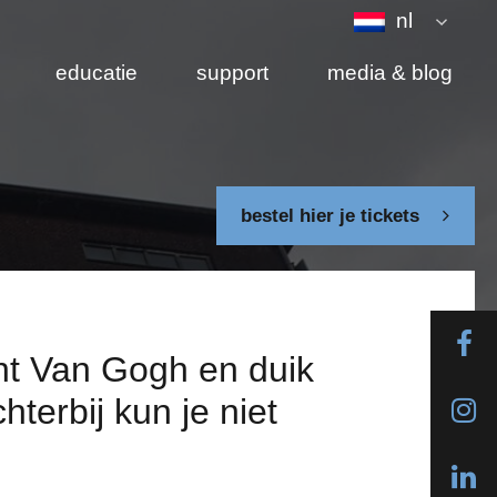
nl
educatie
support
media & blog
bestel hier je tickets
cent Van Gogh en duik
hterbij kun je niet