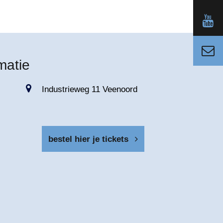
matie
Industrieweg 11 Veenoord
bestel hier je tickets