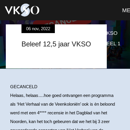
M
06 nov, 2022
MUZIKALE HIGHLIGHTS UIT 12,5 JAAR VKSO
Beleef 12,5 jaar VKSO
EN PREMIÈRE EPICA SINFONIA EPICA DEEL 1
VAN COMPONIST CORNELIS DOPPER
GECANCELD
Helaas, helaas….hoe goed ontvangen een programma
als ‘Het Verhaal van de Veenkoloniën’ ook is èn beloond
werd met een 4**** recensie in het Dagblad van het
Noorden, kan het toch gebeuren dat we het bij 3 zeer