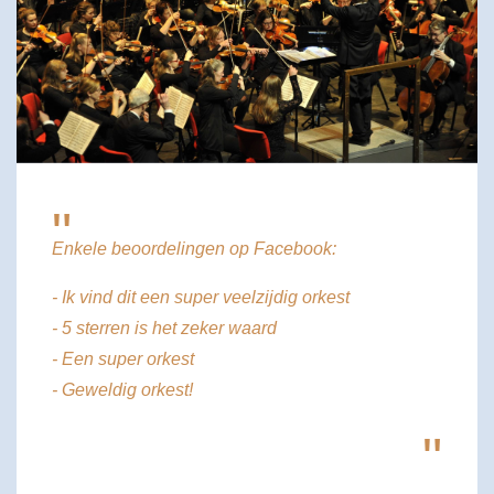
"
Enkele beoordelingen op Facebook:
- Ik vind dit een super veelzijdig orkest
- 5 sterren is het zeker waard
- Een super orkest
- Geweldig orkest!
"