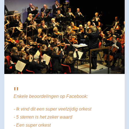
"
Enkele beoordelingen op Facebook:
- Ik vind dit een super veelzijdig orkest
- 5 sterren is het zeker waard
- Een super orkest