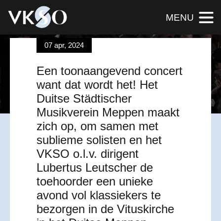
MENU
07 apr, 2024
KLASSIEK DAT BIJBLIJFT
Een toonaangevend concert
reserveer hier je ticket(s)
want dat wordt het! Het
Duitse Städtischer
Musikverein Meppen maakt
zich op, om samen met
sublieme solisten en het
VKSO o.l.v. dirigent
Lubertus Leutscher de
toehoorder een unieke
avond vol klassiekers te
bezorgen in de Vituskirche