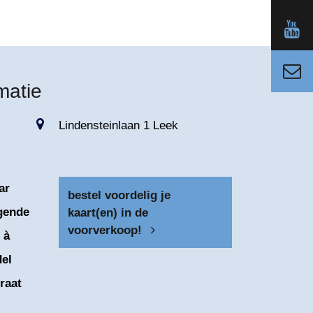
matie
Lindensteinlaan 1 Leek
ar
bestel voordelig je
lgende
kaart(en) in de
voorverkoop!
 à
del
raat