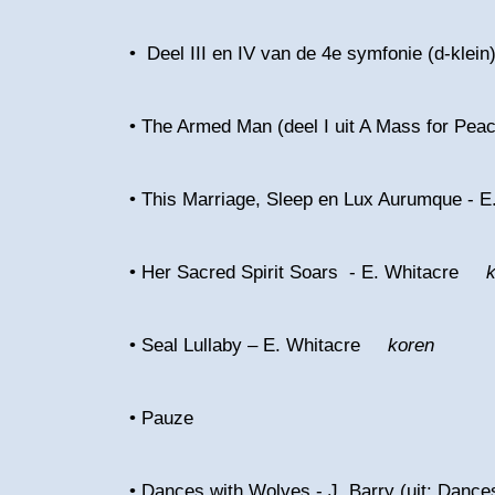
• Deel III en IV van de 4e symfonie (d-kle
• The Armed Man (deel I uit A Mass for Pe
• This Marriage, Sleep en Lux Aurumque -
• Her Sacred Spirit Soars - E. Whitacre
k
• Seal Lullaby – E. Whitacre
koren
• Pauze
• Dances with Wolves - J. Barry (uit: Dan