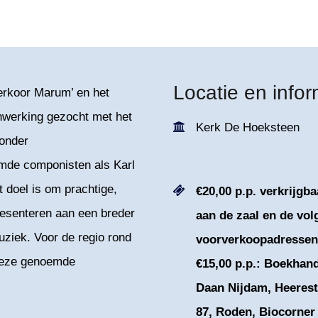
Locatie en infor
merkoor Marum’ en het
nwerking gezocht met het
Kerk De Hoeksteen
zonder
de componisten als Karl
 doel is om prachtige,
€20,00 p.p. verkrijgba
resenteren aan een breder
aan de zaal en de vo
uziek. Voor de regio rond
voorverkoopadressen
deze genoemde
€15,00 p.p.: Boekhan
Daan Nijdam, Heerest
87, Roden, Biocorner