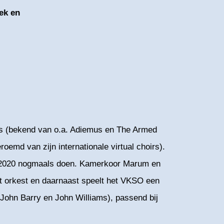
eek en
ns (bekend van o.a. Adiemus en The Armed
emd van zijn internationale virtual choirs).
ar 2020 nogmaals doen. Kamerkoor Marum en
t orkest en daarnaast speelt het VKSO een
John Barry en John Williams), passend bij