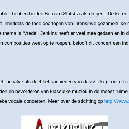
e', hebben beiden Bernard Slofstra als dirigent. De koren 
 inmiddels de fase doorlopen van intensieve gezamenlijke re
hema is ‘Vrede’. Jenkins heeft er veel mee gedaan en in d
ijn composities weet op te roepen, belooft dit concert een i
ft behalve als doel het aanbieden van (klassieke) concerten
en en bevorderen van klassieke muziek in de meest ruime zi
ieke vocale concerten. Meer over de stichting op
http://www.