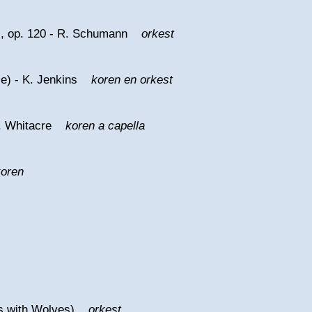
in), op. 120 - R. Schumann
orkest
ace) - K. Jenkins
koren en orkest
 E. Whitacre
koren a capella
oren
ces with Wolves)
orkest