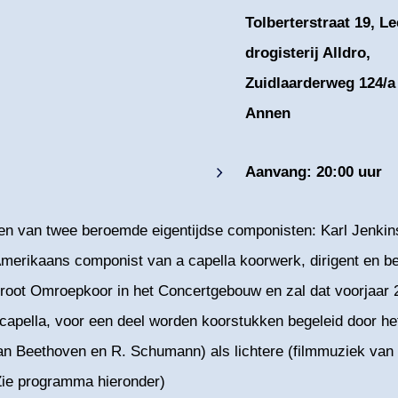
Tolberterstraat 19, L
drogisterij Alldro,
Zuidlaarderweg 124/a
Annen
Aanvang: 20:00 uur
ken van twee beroemde eigentijdse componisten: Karl Jenki
erikaans componist van a capella koorwerk, dirigent en bero
 Groot Omroepkoor in het Concertgebouw en zal dat voorja
capella, voor een deel worden koorstukken begeleid door he
an Beethoven en R. Schumann) als lichtere (filmmuziek van 
Zie programma hieronder)