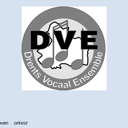
thoven
orkest