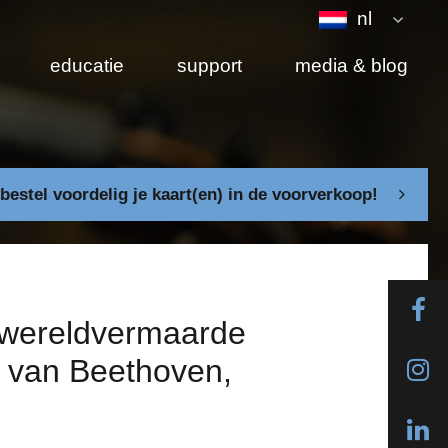
nl
educatie
support
media & blog
bestel voordelig je kaart(en) in de voorverkoop!
 wereldvermaarde
g van Beethoven,