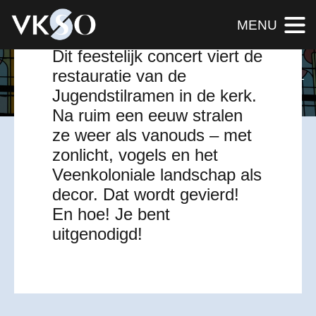
13 sep, 2025
MENU
Dit feestelijk concert viert de
restauratie van de
VIER, BELEEF EN BEWONDER MEE
Jugendstilramen in de kerk.
Na ruim een eeuw stralen
ze weer als vanouds – met
zonlicht, vogels en het
Veenkoloniale landschap als
decor. Dat wordt gevierd!
En hoe! Je bent
uitgenodigd!