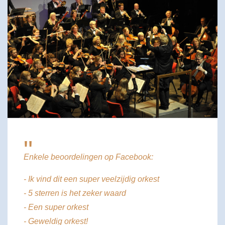
"
Enkele beoordelingen op Facebook:
- Ik vind dit een super veelzijdig orkest
- 5 sterren is het zeker waard
- Een super orkest
- Geweldig orkest!