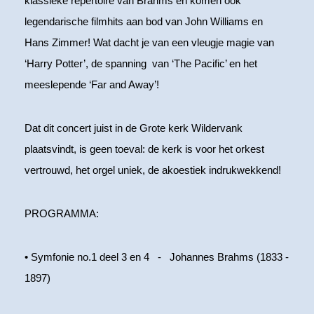
klassieke repertoire van Brahms en komen ook
legendarische filmhits aan bod van John Williams en
Hans Zimmer! Wat dacht je van een vleugje magie van
‘Harry Potter’, de spanning van ‘The Pacific’ en het
meeslepende ‘Far and Away’!
Dat dit concert juist in de Grote kerk Wildervank
plaatsvindt, is geen toeval: de kerk is voor het orkest
vertrouwd, het orgel uniek, de akoestiek indrukwekkend!
PROGRAMMA:
• Symfonie no.1 deel 3 en 4 - Johannes Brahms (1833 -
1897)