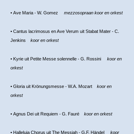
• Ave Maria - W. Gomez
mezzosopraan koor en orkest
• Cantus lacrimosus en Ave Verum uit Stabat Mater - C.
Jenkins
koor en orkest
• Kyrie uit Petite Messe solennelle - G. Rossini
koor en
orkest
• Gloria uit Krönungsmesse - W.A. Mozart
koor en
orkest
• Agnus Dei uit Requiem - G. Fauré
koor en orkest
• Halleluja Chorus uit The Messiah - G.F. Händel
koor