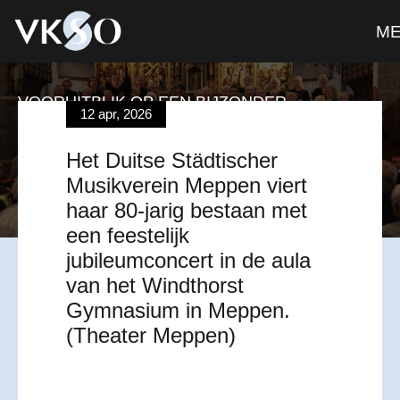
M
VOORUITBLIK OP EEN BIJZONDER
12 apr, 2026
JUBILEUMCONCERT
Het Duitse Städtischer
bestel hier je ticket(s)
Musikverein Meppen viert
haar 80-jarig bestaan met
een feestelijk
jubileumconcert in de aula
van het Windthorst
Gymnasium in Meppen.
(Theater Meppen)